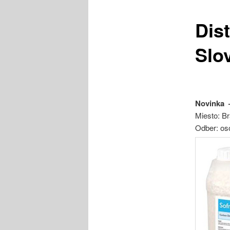
Dis
content
Slo
Novinka –
Miesto: Br
Odber: os