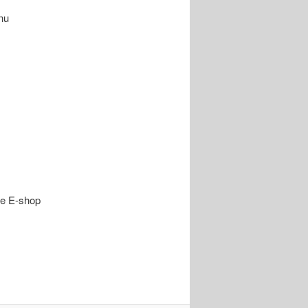
nu
te E-shop