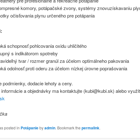
eathery pre profesionálne a rekreačné potápanie
mpresné komory, potápačské zvony, systémy znovuzískavaniu ply
otky očisťovania plynu určeného pre potápania
i:
ká schopnosť pohlcovania oxidu uhličitého
upný s indikátorom spotreby
avideľný tvar / rozmer granúl za účelom optimálneho pakovania
ká odolnosť proti oderu za účelom nízkej úrovne poprašovania
e podmienky, dodacie lehoty a ceny.
e informácie a objednávky ma kontaktujte (kubi@kubi.sk) alebo využi
sk
ička
as posted in
Potápanie
by
admin
. Bookmark the
permalink
.