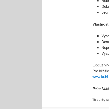
Rebr
Deko
Jedn
Vlastnost
Vyso
Dost
Nepr
Vyso
Exkluzívn
Pre bližši
www.kubi.
Peter Kub
This entry w