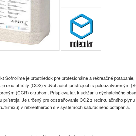
kt Sofnolime je prostriedok pre profesionálne a rekreačné potápanie, 
uje oxid uhličitý (CO2) v dýchacích prístrojoch s polouzatvoreným (
oreným (CCR) okruhom. Prispieva tak k udržaniu dýchateľného obsa
u prístroja. Je určený pre odstraňovanie CO2 z recirkulačného plynu
oxu/trimixu) v rebreatheroch s v systémoch saturačného potápania.