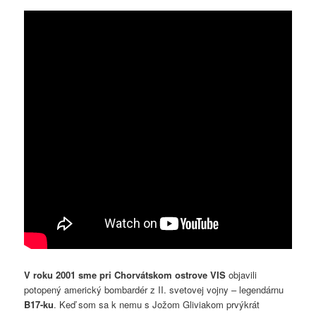
V roku 2001 sme pri Chorvátskom ostrove VIS
objavili
potopený americký bombardér z II. svetovej vojny – legendárnu
B17-ku
. Keď som sa k nemu s Jožom Gliviakom prvýkrát