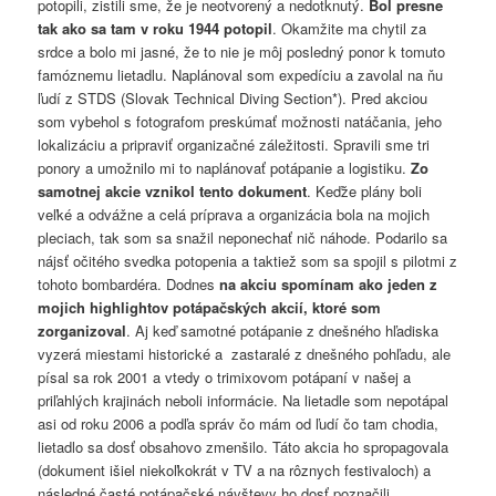
potopili, zistili sme, že je neotvorený a nedotknutý.
Bol presne
tak ako sa tam v roku 1944 potopil
. Okamžite ma chytil za
srdce a bolo mi jasné, že to nie je môj posledný ponor k tomuto
famóznemu lietadlu. Naplánoval som expedíciu a zavolal na ňu
ľudí z STDS (Slovak Technical Diving Section*). Pred akciou
som vybehol s fotografom preskúmať možnosti natáčania, jeho
lokalizáciu a pripraviť organizačné záležitosti. Spravili sme tri
ponory a umožnilo mi to naplánovať potápanie a logistiku.
Zo
samotnej akcie vznikol tento dokument
. Keďže plány boli
veľké a odvážne a celá príprava a organizácia bola na mojich
pleciach, tak som sa snažil neponechať nič náhode. Podarilo sa
nájsť očitého svedka potopenia a taktiež som sa spojil s pilotmi z
tohoto bombardéra. Dodnes
na akciu spomínam ako jeden z
mojich highlightov potápačských akcií, ktoré som
zorganizoval
. Aj keď samotné potápanie z dnešného hľadiska
vyzerá miestami historické a zastaralé z dnešného pohľadu, ale
písal sa rok 2001 a vtedy o trimixovom potápaní v našej a
priľahlých krajinách neboli informácie. Na lietadle som nepotápal
asi od roku 2006 a podľa správ čo mám od ľudí čo tam chodia,
lietadlo sa dosť obsahovo zmenšilo. Táto akcia ho spropagovala
(dokument išiel niekoľkokrát v TV a na rôznych festivaloch) a
následné časté potápačské návštevy ho dosť poznačili.