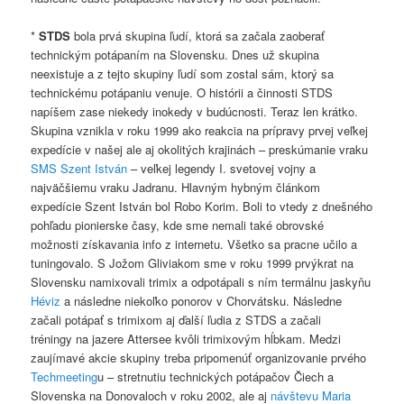
*
STDS
bola prvá skupina ľudí, ktorá sa začala zaoberať
technickým potápaním na Slovensku. Dnes už skupina
neexistuje a z tejto skupiny ľudí som zostal sám, ktorý sa
technickému potápaniu venuje. O histórii a činnosti STDS
napíšem zase niekedy inokedy v budúcnosti. Teraz len krátko.
Skupina vznikla v roku 1999 ako reakcia na prípravy prvej veľkej
expedície v našej ale aj okolitých krajinách – preskúmanie vraku
SMS Szent István
– veľkej legendy I. svetovej vojny a
najväčšiemu vraku Jadranu. Hlavným hybným článkom
expedície Szent István bol Robo Korim. Boli to vtedy z dnešného
pohľadu pionierske časy, kde sme nemali také obrovské
možnosti získavania info z internetu. Všetko sa pracne učilo a
tuningovalo. S Jožom Gliviakom sme v roku 1999 prvýkrat na
Slovensku namixovali trimix a odpotápali s ním termálnu jaskyňu
Héviz
a následne niekoľko ponorov v Chorvátsku. Následne
začali potápať s trimixom aj ďalší ľudia z STDS a začali
tréningy na jazere Attersee kvôli trimixovým hĺbkam. Medzi
zaujímavé akcie skupiny treba pripomenúť organizovanie prvého
Techmeeting
u – stretnutiu technických potápačov Čiech a
Slovenska na Donovaloch v roku 2002, ale aj
návštevu Maria