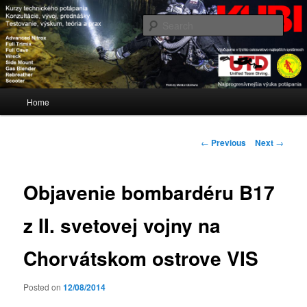
Blog www.kubi.sk
Sear
KUBI
Main
Home
Skip
menu
to
Post
←
Previous
Next
→
navigation
primary
Objavenie bombardéru B17
content
z II. svetovej vojny na
Chorvátskom ostrove VIS
Posted on
12/08/2014