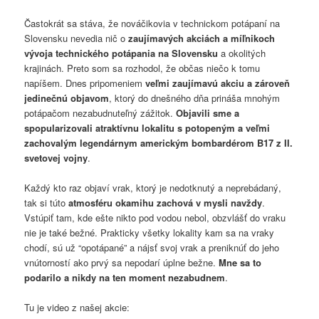
Častokrát sa stáva, že nováčikovia v technickom potápaní na
Slovensku nevedia nič o
zaujímavých akciách a míľnikoch
vývoja technického potápania na Slovensku
a okolitých
krajinách. Preto som sa rozhodol, že občas niečo k tomu
napíšem. Dnes pripomeniem
veľmi zaujímavú akciu a zároveň
jedinečnú objavom
, ktorý do dnešného dňa prináša mnohým
potápačom nezabudnuteľný zážitok.
Objavili sme a
spopularizovali atraktívnu lokalitu s potopeným a veľmi
zachovalým legendárnym americkým bombardérom B17 z II.
svetovej vojny
.
Každý kto raz objaví vrak, ktorý je nedotknutý a neprebádaný,
tak si túto
atmosféru okamihu zachová v mysli navždy
.
Vstúpiť tam, kde ešte nikto pod vodou nebol, obzvlášť do vraku
nie je také bežné. Prakticky všetky lokality kam sa na vraky
chodí, sú už “opotápané” a nájsť svoj vrak a preniknúť do jeho
vnútorností ako prvý sa nepodarí úplne bežne.
Mne sa to
podarilo a nikdy na ten moment nezabudnem
.
Tu je video z našej akcie: