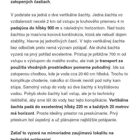
zatopených častiach
.
V podstate sa jedná o dve vertikálne šachty. Jedna šachta vo
vzdialenosti necelé 2 km od vstupu je kruhového priemeru 4 m
padajúca do hĺbky 900 m
s následným horizontom. Nad touto
šachtou je masívna kovová konštrukcia, ktorá ale nebudí dojem
stability, hlavne jej jednotlivých častí. V tejto vertikálnej šachte
bez odbočiek preto nemá význam potápať. Ale druhá šachta
vyzerá na prvý pohľad excelentne. Prístup je približne 700 m od
vstupu s výstupom do malého svahu, ale inak je
transport za
použitia vhodných prostriedkov pomerne pohodlný
. Ide sa
zatopenou chodbou, kde je voda cca 20-60 cm hlboká. Trochu to
komplikuje chodenie, nakoľko si človek nevidí pod nohy kam
stúpa. Samotný vstup do vody sú dve šachty s kryštálovou
vodou. Pohyb okolo šachty kalí vstup, ale je to technicky
riešiteľné, aby sme išli do vody bez tejto komplikácie.
Vertikálna
šachta padá do excelentnej hĺbky 220 m a každých 20 metrov
má horizont
. Proste ideálny priestor na preskúmanie. Prvý
prieskum bol úspešný a už plánujeme najbližšie potápanie.
Zatiaľ to vyzerá na mimoriadne zaujímavú lokalitu na
technické potápanie!