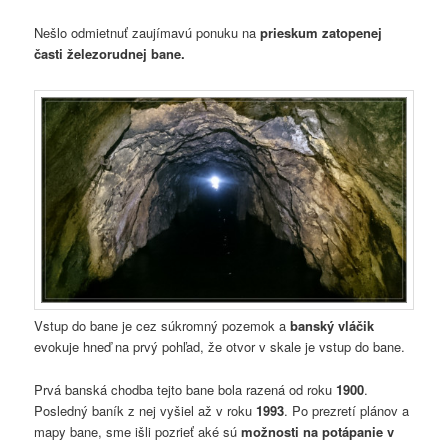
Nešlo odmietnuť zaujímavú ponuku na
prieskum zatopenej
časti železorudnej bane.
Vstup do bane je cez súkromný pozemok a
banský vláčik
evokuje hneď na prvý pohľad, že otvor v skale je vstup do bane.
Prvá banská chodba tejto bane bola razená od roku
1900
.
Posledný baník z nej vyšiel až v roku
1993
. Po prezretí plánov a
mapy bane, sme išli pozrieť aké sú
možnosti na potápanie v