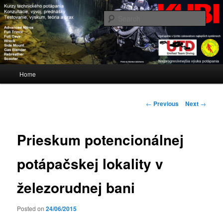
Blog www.kubi.sk
Sear
KUBI
Main
Home
Skip
menu
to
Post
←
Previous
Next
→
navigation
primary
Prieskum potencionálnej
content
potápačskej lokality v
železorudnej bani
Posted on
24/06/2015